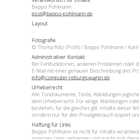
Verantwortlich für Inhalte:
Beppo Pohlmann
post@beppo-pohlmann.de
Layout
….
Fotografie
© Thoma Nitz (Profi) / Beppo Pohlmann / Kar
Administrativer Kontakt
Bei Fehlfunktionen, anderen Problemen oder da
E-Mail mit einer genauen Beschreibung des P
info@computer-rettungswagen.de
Urheberrecht
Alle Tondokumente, Texte, Abbildungen jeglich
dem Urheberrecht. Für einige Abbildungen ode
bestehen, für die gleiches gilt. Inhalte dieser
sondern nur für den Privatgebrauch kopiert u
Haftung für Links
Beppo Pohlmann ist nicht für Inhalte verantwort
externen Links verbergen und macht sich diese 