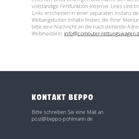
vollständige Fehlfunktion externer Links sind t
Links erscheinen in einer separaten Instanz de
Webangeboten Inhalte finden, die Ihrer Meinu
bitte eine Nachricht an die nachstehende Adre
Webmasterin:
info@computer-rettungswagen.
KONTAKT BEPPO
Bitte schreiben Sie eine Mail an:
post@beppo-pohlmann.de