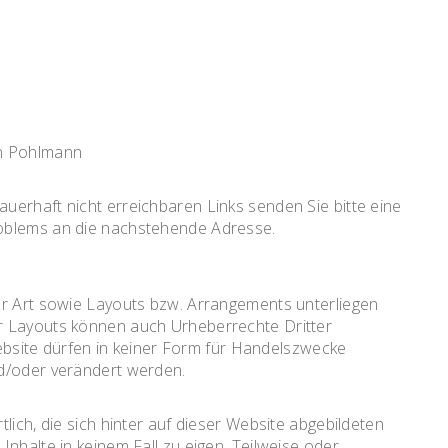
in Pohlmann
uerhaft nicht erreichbaren Links senden Sie bitte eine
roblems an die nachstehende Adresse.
er Art sowie Layouts bzw. Arrangements unterliegen
r Layouts können auch Urheberrechte Dritter
 Website dürfen in keiner Form für Handelszwecke
nd/oder verändert werden.
lich, die sich hinter auf dieser Website abgebildeten
Inhalte in keinem Fall zu eigen. Teilweise oder