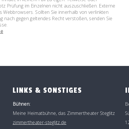
rotz Prüfung im Einzelnen nicht auszuschließen. Externe
s Webbrowsers. Sollten Sie innerhalb von verlinkten
ng nach gegen geltendes Recht verstoßen, senden Sie
sse.
de
LINKS & SONSTIGES
Bühnen:
B
Meine Heimatbühne, das Zimmertheater Steglitz
S
zimmertheater-steglitz.de
1