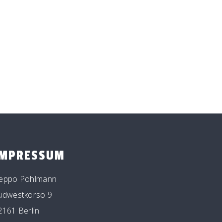
IMPRESSUM
eppo Pohlmann
üdwestkorso 9
2161 Berlin